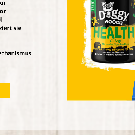
nserer
ach und
elbst.
 Besuch!