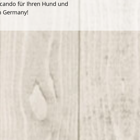
lcando für Ihren Hund und
in Germany!