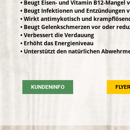
Besuchen Sie uns in u
Futterhalle in Pfedelb
überzeugen Sie sich s
Wir freuen uns auf Ihren