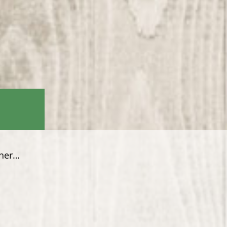
iner…